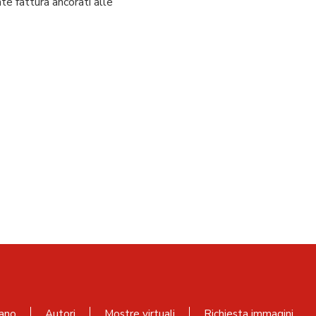
nte fattura ancorati alle
ano
Autori
Mostre virtuali
Richiesta immagini