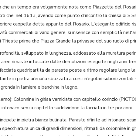
ella che un tempo era volgarmente nota come Piazzetta del Rosari
voti che, nel 1613, avendo come punto d'incontro la chiesa di S.Si
eriore cappella detta appunto del Rosario. L'elegante edificio ris
ità commerciali di vario genere, si inserisce con semplicità nell'
i Trieste prima che Piazza Grande la privasse del suo ruolo di pri
 profondità, sviluppato in lunghezza, addossato alla muratura perim
e aree rimaste intoccate dalle demolizioni eseguite negli anni tr
facciata quadripartita da paraste poste a ritmo regolare lungo la 
tante in pietra arenaria sbozzata a corsi irregolari suborizzontali
 gronda in lamiera e banchina in legno.
o): Colonnine in ghisa verniciata con capitello corinzio (PI
d intonaco senza capitello suddividono la facciata in tre porzioni.
cipale in pietra bianca bulinata. Paraste rifinite ad intonaco scand
 specchiatura unica di grandi dimensioni, ritmati da colonnine in g