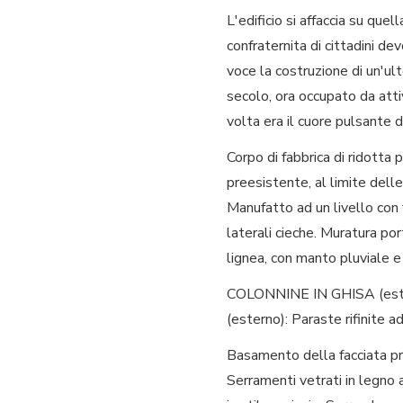
L'edificio si affaccia su qu
confraternita di cittadini de
voce la costruzione di un'ult
secolo, ora occupato da attiv
volta era il cuore pulsante d
Corpo di fabbrica di ridotta
preesistente, al limite dell
Manufatto ad un livello con 
laterali cieche. Muratura por
lignea, con manto pluviale e
COLONNINE IN GHISA (estern
(esterno): Paraste rifinite a
Basamento della facciata prin
Serramenti vetrati in legno a