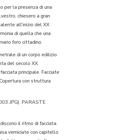
o per la presenza di una
lvestro, chiesero a gran
alente all'inizio del XX
armonia di quella che una
mario foro cittadino.
etrale di un corpo edilizio
enta del secolo XX.
facciata principale. Facciate
. Copertura con struttura
CT0003.JPG). PARASTE
iscono il ritmo di facciata.
hisa verniciate con capitello