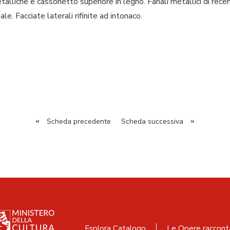
etalliche e cassonetto superiore in legno. Fanali metallici di rece
ale. Facciate laterali rifinite ad intonaco.
«
Scheda precedente
Scheda successiva
»
Esplora Catalogo
Le Opere raccont