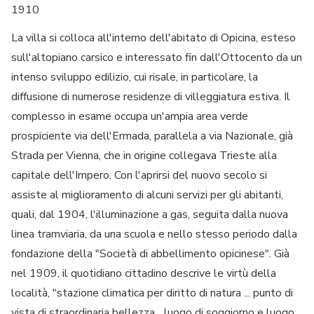
1910
La villa si colloca all'interno dell'abitato di Opicina, esteso
sull'altopiano carsico e interessato fin dall'Ottocento da un
intenso sviluppo edilizio, cui risale, in particolare, la
diffusione di numerose residenze di villeggiatura estiva. Il
complesso in esame occupa un'ampia area verde
prospiciente via dell'Ermada, parallela a via Nazionale, già
Strada per Vienna, che in origine collegava Trieste alla
capitale dell'Impero. Con l'aprirsi del nuovo secolo si
assiste al miglioramento di alcuni servizi per gli abitanti,
quali, dal 1904, l'illuminazione a gas, seguita dalla nuova
linea tramviaria, da una scuola e nello stesso periodo dalla
fondazione della "Società di abbellimento opicinese". Già
nel 1909, il quotidiano cittadino descrive le virtù della
località, "stazione climatica per diritto di natura ... punto di
vista di straordinaria bellezza... luogo di soggiorno e luogo