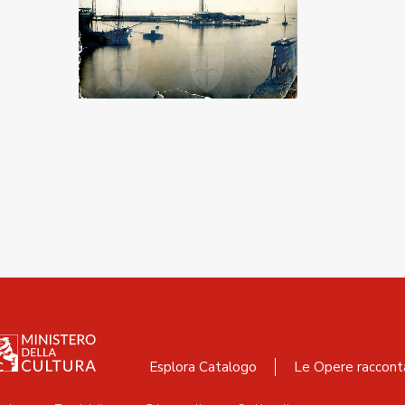
Esplora Catalogo
Le Opere raccont