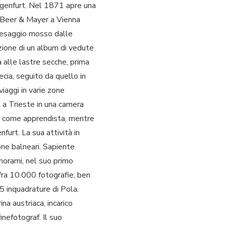
lagenfurt. Nel 1871 apre una
r Beer & Mayer a Vienna
paesaggio mosso dalle
azione di un album di vedute
 alle lastre secche, prima
cia, seguito da quello in
viaggi in varie zone
ti a Trieste in una camera
) come apprendista, mentre
urt. La sua attività in
zone balneari. Sapiente
norami, nel suo primo
fra 10.000 fotografie, ben
5 inquadrature di Pola.
na austriaca, incarico
inefotograf. Il suo