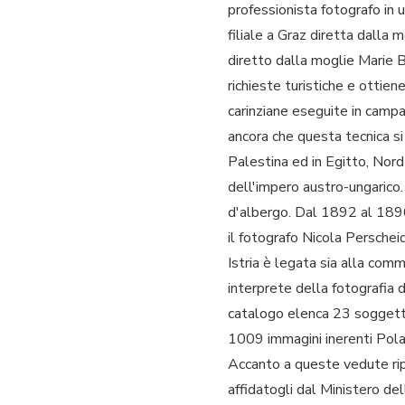
professionista fotografo in
filiale a Graz diretta dall
diretto dalla moglie Marie 
richieste turistiche e ottien
carinziane eseguite in camp
ancora che questa tecnica si
Palestina ed in Egitto, Nord A
dell'impero austro-ungarico. 
d'albergo. Dal 1892 al 1896
il fotografo Nicola Perschei
Istria è legata sia alla comm
interprete della fotografia 
catalogo elenca 23 soggetti
1009 immagini inerenti Pola
Accanto a queste vedute ripr
affidatogli dal Ministero del