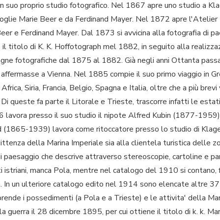
 un suo proprio studio fotografico. Nel 1867 apre uno studio a K
a moglie Marie Beer e da Ferdinand Mayer. Nel 1872 apre l'Atelie
Beer e Ferdinand Mayer. Dal 1873 si avvicina alla fotografia di 
e il titolo di K. K. Hoffotograph mel 1882, in seguito alla realizz
agne fotografiche dal 1875 al 1882. Già negli anni Ottanta passa
 affermasse a Vienna. Nel 1885 compie il suo primo viaggio in Gre
frica, Siria, Francia, Belgio, Spagna e Italia, oltre che a più brevi 
Di queste fa parte il Litorale e Trieste, trascorre infatti le esta
 lavora presso il suo studio il nipote Alfred Kubin (1877-1959
d (1865-1939) lavora come ritoccatore presso lo studio di Klagenf
ittenza della Marina Imperiale sia alla clientela turistica delle 
di paesaggio che descrive attraverso stereoscopie, cartoline e pa
 istriani, manca Pola, mentre nel catalogo del 1910 si contano, 
. In un ulteriore catalogo edito nel 1914 sono elencate altre 37
ende i possedimenti (a Pola e a Trieste) e le attivita' della Mari
la guerra il 28 dicembre 1895, per cui ottiene il titolo di k. k. Mar