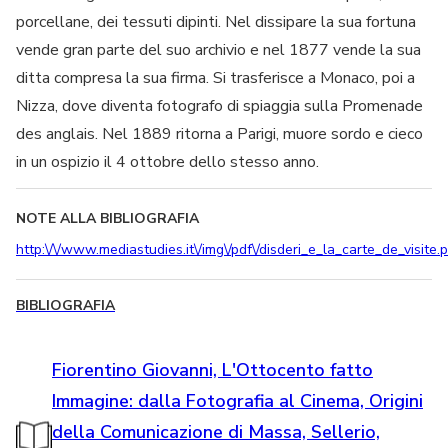
porcellane, dei tessuti dipinti. Nel dissipare la sua fortuna
vende gran parte del suo archivio e nel 1877 vende la sua
ditta compresa la sua firma. Si trasferisce a Monaco, poi a
Nizza, dove diventa fotografo di spiaggia sulla Promenade
des anglais. Nel 1889 ritorna a Parigi, muore sordo e cieco
in un ospizio il 4 ottobre dello stesso anno.
NOTE ALLA BIBLIOGRAFIA
http:\/\/www.mediastudies.it\/img\/pdf\/disderi_e_la_carte_de_visite.
BIBLIOGRAFIA
Fiorentino Giovanni, L'Ottocento fatto
Immagine: dalla Fotografia al Cinema, Origini
della Comunicazione di Massa, Sellerio,