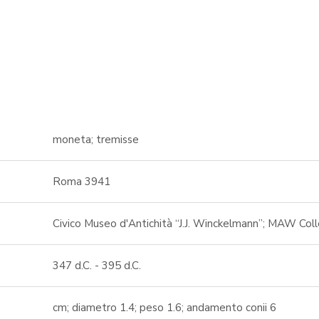
moneta; tremisse
Roma 3941
Civico Museo d'Antichità “J.J. Winckelmann”; MAW Col
347 d.C. - 395 d.C.
cm; diametro 1.4; peso 1.6; andamento conii 6