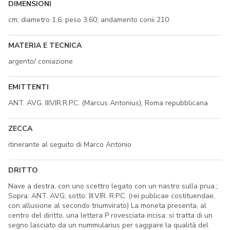
DIMENSIONI
cm; diametro 1,6; peso 3,60; andamento conii 210
MATERIA E TECNICA
argento/ coniazione
EMITTENTI
ANT. AVG. IIIVIR.R.P.C. (Marcus Antonius); Roma repubblicana
ZECCA
itinerante al seguito di Marco Antonio
DRITTO
Nave a destra, con uno scettro legato con un nastro sulla prua.;
Sopra: ANT. AVG; sotto: III.VIR. R.P.C. (rei publicae costituendae,
con allusione al secondo triumvirato) La moneta presenta, al
centro del diritto, una lettera P rovesciata incisa: si tratta di un
segno lasciato da un nummularius per saggiare la qualità del