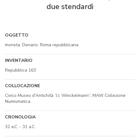
due stendardi
OGGETTO
moneta; Denario; Roma repubblicana
INVENTARIO
Repubblica 163
COLLOCAZIONE
Civico Museo d'Antichità “J.J. Winckelmann”; MAW Collezione
Numismatica
CRONOLOGIA
32 a.C. - 31 a.C.