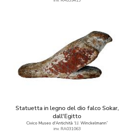
inv. RA039413
Statuetta in legno del dio falco Sokar,
dall'Egitto
Civico Museo d'Antichità “J.J. Winckelmann”
inv. RA031063