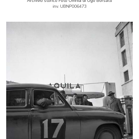
Archivio storico Foto Omnia di Ugo Borsatti
inv. UBNP006473