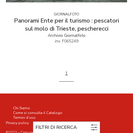
GIORNALFOTO
Panorami Ente per il turismo : pescatori
sul molo di Trieste, pescherecci
Archivio Giornalfoto
inv. F065249
1
Chi Siamo
Come si consulta il Catalogo
Termini d’uso
Privacy policy
Cookie policy
FILTRI DI RICERCA
©2023 – Comune di Trieste