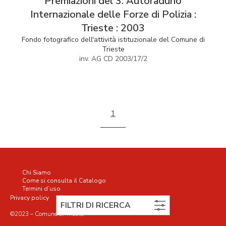
Premiazioni del 3. Autoraduno
Internazionale delle Forze di Polizia :
Trieste : 2003
Fondo fotografico dell'attività istituzionale del Comune di
Trieste
inv. AG CD 2003/17/2
1
Chi Siamo
Come si consulta il Catalogo
Termini d’uso
Privacy policy
Cookie policy
FILTRI DI RICERCA
©2023 – Comune di Trieste