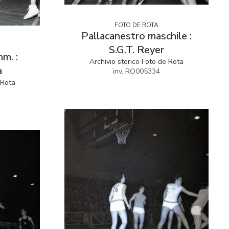
FOTO DE ROTA
Pallacanestro maschile :
S.G.T. Reyer
m. :
Archivio storico Foto de Rota
a
inv. RO005334
 Rota