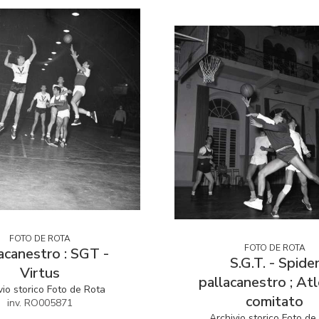
FOTO DE ROTA
FOTO DE ROTA
acanestro : SGT -
S.G.T. - Spide
Virtus
pallacanestro ; Atl
vio storico Foto de Rota
comitato
inv. RO005871
Archivio storico Foto de