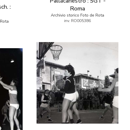
Pallacanestro : SGT -
ch. :
Roma
Archivio storico Foto de Rota
inv. RO005386
 Rota