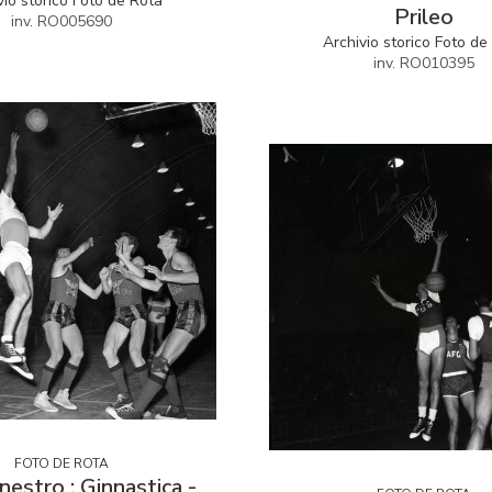
vio storico Foto de Rota
Prileo
inv. RO005690
Archivio storico Foto de
inv. RO010395
FOTO DE ROTA
nestro : Ginnastica -