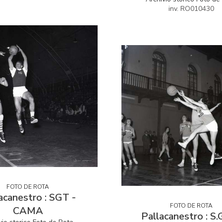
inv. RO010430
FOTO DE ROTA
acanestro : SGT -
FOTO DE ROTA
CAMA
Pallacanestro : S.G