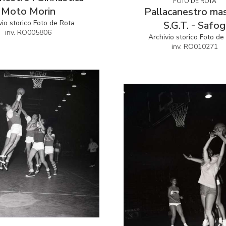
FOTO DE ROTA
Moto Morin
Pallacanestro mas
vio storico Foto de Rota
S.G.T. - Safog
inv. RO005806
Archivio storico Foto de
inv. RO010271