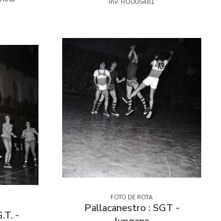
inv. RO005481
FOTO DE ROTA
Pallacanestro : SGT -
.T. -