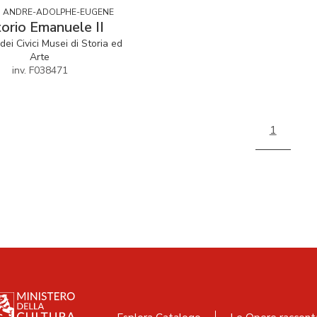
I, ANDRE-ADOLPHE-EUGENE
torio Emanuele II
dei Civici Musei di Storia ed
Arte
inv. F038471
1