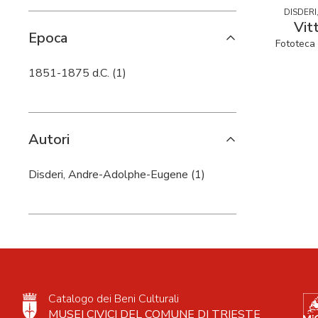
DISDER
Vit
Epoca
Fototeca 
1851-1875 d.C. (1)
Autori
Disderi, Andre-Adolphe-Eugene (1)
Catalogo dei Beni Culturali
MUSEI CIVICI DEL COMUNE DI TRIESTE