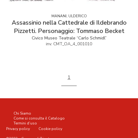
MANANI, ULDERICO
Assassinio nella Cattedrale di Ildebrando
Pizzetti. Personaggio: Tommaso Becket
Civico Museo Teatrale “Carlo Schmidl”
inv. CMT_OA_4_001010
1
Chi Siamo
Come si consulta il Catalogo
Termini d’uso
Privacy policy
Cookie policy