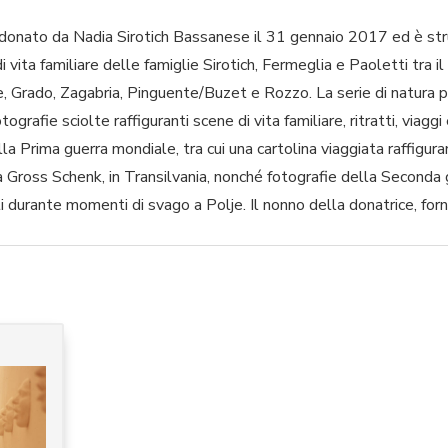
 donato da Nadia Sirotich Bassanese il 31 gennaio 2017 ed è stru
ita familiare delle famiglie Sirotich, Fermeglia e Paoletti tra il
este, Grado, Zagabria, Pinguente/Buzet e Rozzo. La serie di natur
ografie sciolte raffiguranti scene di vita familiare, ritratti, viagg
lla Prima guerra mondiale, tra cui una cartolina viaggiata raffigur
 a Gross Schenk, in Transilvania, nonché fotografie della Seconda
i durante momenti di svago a Polje. Il nonno della donatrice, forn
soldati nella casa di vacanza di famiglia situata a Polje. Di partic
modus vivendi di una famiglia benestante di origine istriana nel
mmagini è costituita dai ritratti dei genitori della donatrice, real
ore. Le fotografie provengono da numerosi studi fotografici italia
, Padovan, Ceregato, Braulin, Ceretti, Foto Ideale, Beghtinger e M
D. Sagris di Hanna (Wyoming, USA) e F. Bixio & Cia. in Argentina.
a e più consistente serie relativa all’attività della Galleria Bas
o consta di circa cinquanta faldoni contenenti carteggi, note di lav