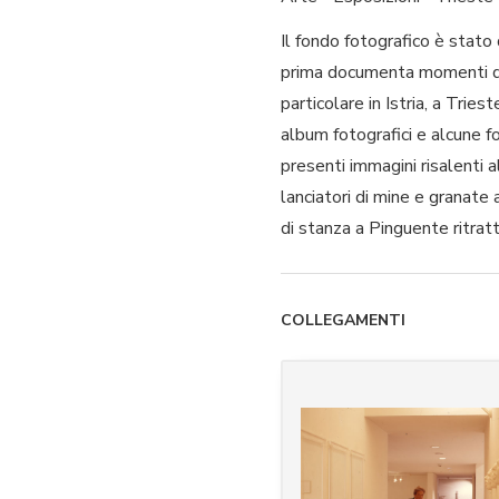
Il fondo fotografico è stato
prima documenta momenti di v
particolare in Istria, a Tri
album fotografici e alcune fot
presenti immagini risalenti a
lanciatori di mine e granate
di stanza a Pinguente ritratt
Pinguente, ospitava infatti i 
documentazione relativa al 
Una parte consistente delle i
COLLEGAMENTI
fidanzamento come pegni d’am
studi triestini Ezio de Rota
Roma; Fiorini di Pola; John 
comprende inoltre una second
il 1983 e il 2003. Tale nucle