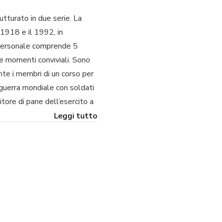
tturato in due serie. La
 1918 e il 1992, in
a personale comprende 5
i e momenti conviviali. Sono
ante i membri di un corso per
 guerra mondiale con soldati
itore di pane dell’esercito a
olare interesse risulta la
Leggi tutto
la prima metà del Novecento.
izzati durante il
ni ed esteri, tra cui gli
enegato; lo studio Tibaldi di
 Il patrimonio documentale
sanese, attiva a Trieste tra
oro, appunti, dattiloscritti,