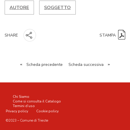
AUTORE
SOGGETTO
STAMPA
SHARE
«
Scheda precedente
Scheda successiva
»
Chi Siamo
Come si consulta il Catalogo
Termini d’uso
Privacy policy
Cookie policy
©2023 – Comune di Trieste