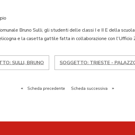
pio
omunale Bruno Sulli, gli studenti delle classi I e II E della scuola 
elicogna e la casetta gattile fatta in collaborazione con l'Uffici
TO: SULLI, BRUNO
SOGGETTO: TRIESTE - PALAZZO
«
Scheda precedente
Scheda successiva
»