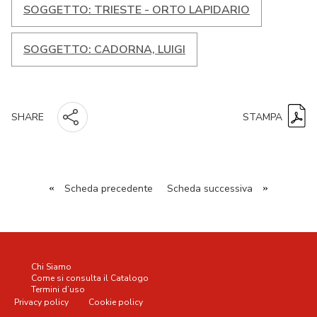
SOGGETTO: TRIESTE - ORTO LAPIDARIO
SOGGETTO: CADORNA, LUIGI
STAMPA
SHARE
«
Scheda precedente
Scheda successiva
»
Chi Siamo
Come si consulta il Catalogo
Termini d’uso
Privacy policy
Cookie policy