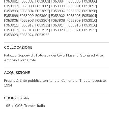
F053881| F053882| F053883| F053884| F053885| F053886|
F053887| F053888| F053889| F053890| F053891| F053892|
F053893| F053894| F053895| F053896| F053897| F053898|
F053899| F053900| F053901| F053902| F053903| F053904|
F053905| F053906| F053907| F053908| F053909| F053910|
F053911| F053912| F053913| F053914| F053915| F053916|
F053917| F053918| F053919| F053920| F053921| F053922|
F053923| F053924| F053925
COLLOCAZIONE
Palazzo Gopcevich; Fototeca dei Civici Musei di Storia ed Arte;
Archivio Giornalfoto
ACQUISIZIONE
Proprietà Ente pubblico territoriale; Comune di Trieste; acquisto;
1994
CRONOLOGIA
1951/10/05; Trieste; Italia