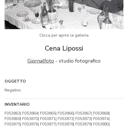
Clicca per aprire la galleria
Cena Lipossi
Giornalfoto
- studio fotografico
OGGETTO
Negativo
INVENTARIO
F053863| F053864| F053865| F053866| F053867| F053868|
F053869| F053870| F053871| F053872| F053873| F053874|
F053875| F053876| F053877| F053878| F053879| F053880|