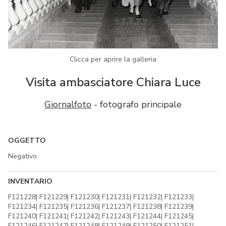
Clicca per aprire la galleria
Visita ambasciatore Chiara Luce
Giornalfoto
- fotografo principale
OGGETTO
Negativo
INVENTARIO
F121228| F121229| F121230| F121231| F121232| F121233|
F121234| F121235| F121236| F121237| F121238| F121239|
F121240| F121241| F121242| F121243| F121244| F121245|
F121246| F121247| F121248| F121249| F121250| F121251|