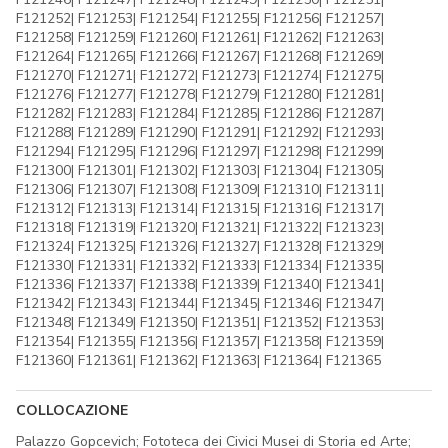
F121252| F121253| F121254| F121255| F121256| F121257|
F121258| F121259| F121260| F121261| F121262| F121263|
F121264| F121265| F121266| F121267| F121268| F121269|
F121270| F121271| F121272| F121273| F121274| F121275|
F121276| F121277| F121278| F121279| F121280| F121281|
F121282| F121283| F121284| F121285| F121286| F121287|
F121288| F121289| F121290| F121291| F121292| F121293|
F121294| F121295| F121296| F121297| F121298| F121299|
F121300| F121301| F121302| F121303| F121304| F121305|
F121306| F121307| F121308| F121309| F121310| F121311|
F121312| F121313| F121314| F121315| F121316| F121317|
F121318| F121319| F121320| F121321| F121322| F121323|
F121324| F121325| F121326| F121327| F121328| F121329|
F121330| F121331| F121332| F121333| F121334| F121335|
F121336| F121337| F121338| F121339| F121340| F121341|
F121342| F121343| F121344| F121345| F121346| F121347|
F121348| F121349| F121350| F121351| F121352| F121353|
F121354| F121355| F121356| F121357| F121358| F121359|
F121360| F121361| F121362| F121363| F121364| F121365
COLLOCAZIONE
Palazzo Gopcevich; Fototeca dei Civici Musei di Storia ed Arte;