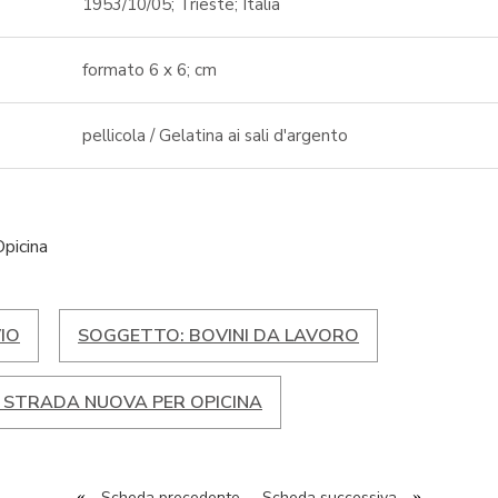
1953/10/05; Trieste; Italia
formato 6 x 6; cm
pellicola / Gelatina ai sali d'argento
Opicina
IO
SOGGETTO: BOVINI DA LAVORO
- STRADA NUOVA PER OPICINA
«
Scheda precedente
Scheda successiva
»