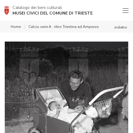
Catalogo dei beni culturali
MUSEI CIVICI DEL COMUNE DI TRIESTE
Home
Calcio serie A : ritiro Triestina ad Ampezzo
indietro