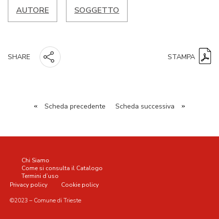
AUTORE
SOGGETTO
STAMPA
SHARE
«
Scheda precedente
Scheda successiva
»
Chi Siamo
Come si consulta il Catalogo
Termini d’uso
Privacy policy
Cookie policy
©2023 – Comune di Trieste