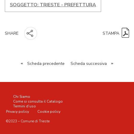
SOGGETTO: TRIESTE - PREFETTURA
STAMPA
SHARE
«
Scheda precedente
Scheda successiva
»
Chi Siamo
Come si consulta il Catalogo
Termini d’uso
Privacy policy
Cookie policy
©2023 – Comune di Trieste