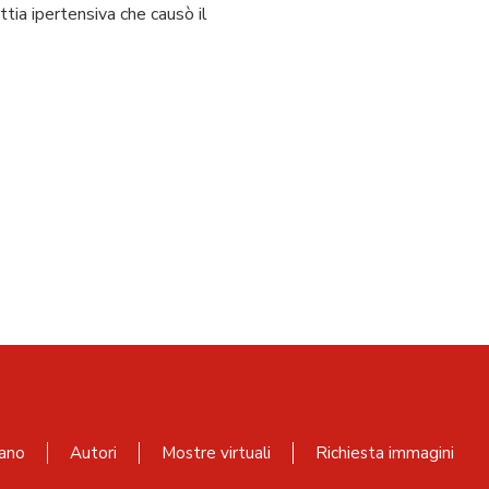
ttia ipertensiva che causò il
ano
Autori
Mostre virtuali
Richiesta immagini