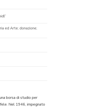
idl”
oria ed Arte; donazione;
una borsa di studio per
tofele. Nel 1946, impegnato