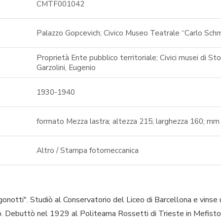
CMTF001042
Palazzo Gopcevich; Civico Museo Teatrale “Carlo Schm
Proprietà Ente pubblico territoriale; Civici musei di St
Garzolini, Eugenio
1930-1940
formato Mezza lastra; altezza 215; larghezza 160; mm
Altro / Stampa fotomeccanica
gonotti". Studiò al Conservatorio del Liceo di Barcellona e vinse 
no. Debuttò nel 1929 al Politeama Rossetti di Trieste in Mefis