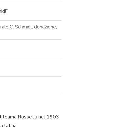
idl”
rale C. Schmidl; donazione;
Politeama Rossetti nel 1903
a latina