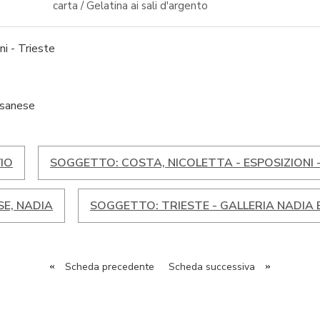
carta / Gelatina ai sali d'argento
ni - Trieste
ssanese
IO
SOGGETTO: COSTA, NICOLETTA - ESPOSIZIONI 
E, NADIA
SOGGETTO: TRIESTE - GALLERIA NADIA
«
Scheda precedente
Scheda successiva
»