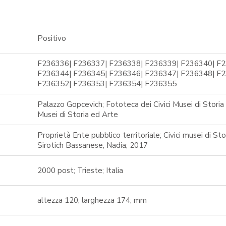
Positivo
F236336| F236337| F236338| F236339| F236340| F2
F236344| F236345| F236346| F236347| F236348| F2
F236352| F236353| F236354| F236355
Palazzo Gopcevich; Fototeca dei Civici Musei di Storia 
Musei di Storia ed Arte
Proprietà Ente pubblico territoriale; Civici musei di St
Sirotich Bassanese, Nadia; 2017
2000 post; Trieste; Italia
altezza 120; larghezza 174; mm