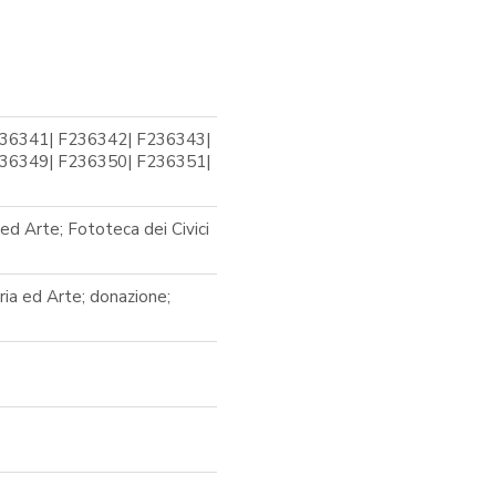
36341| F236342| F236343|
36349| F236350| F236351|
ed Arte; Fototeca dei Civici
oria ed Arte; donazione;