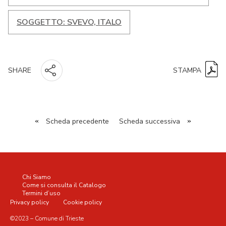
SOGGETTO: SVEVO, ITALO
STAMPA
SHARE
«
Scheda precedente
Scheda successiva
»
Chi Siamo
Come si consulta il Catalogo
Termini d’uso
Privacy policy
Cookie policy
©2023 – Comune di Trieste