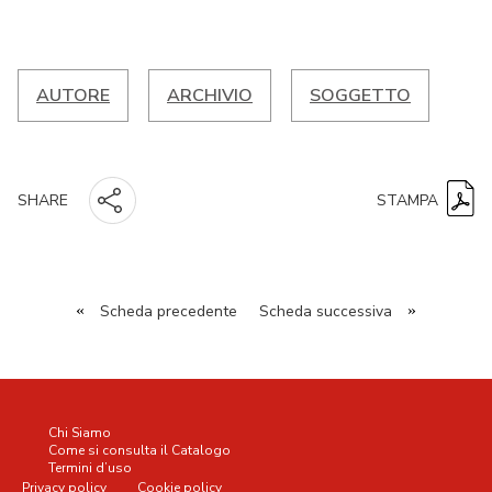
AUTORE
ARCHIVIO
SOGGETTO
STAMPA
SHARE
«
Scheda precedente
Scheda successiva
»
Chi Siamo
Come si consulta il Catalogo
Termini d’uso
Privacy policy
Cookie policy