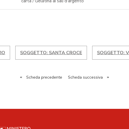
carta / Gelatina ai sali d'argento
IO
SOGGETTO: SANTA CROCE
SOGGETTO: 
«
Scheda precedente
Scheda successiva
»