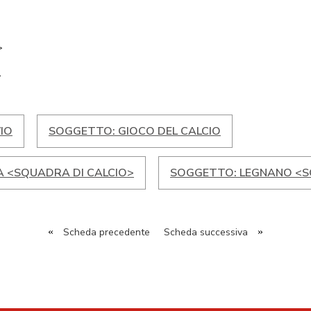
>
>
IO
SOGGETTO: GIOCO DEL CALCIO
A <SQUADRA DI CALCIO>
SOGGETTO: LEGNANO <S
«
Scheda precedente
Scheda successiva
»