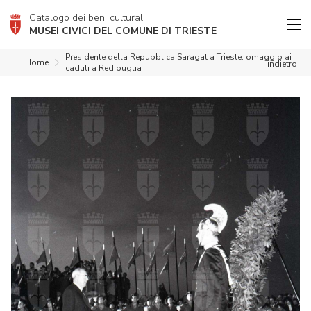
Catalogo dei beni culturali
MUSEI CIVICI DEL COMUNE DI TRIESTE
Presidente della Repubblica Saragat a Trieste: omaggio ai
Home
indietro
caduti a Redipuglia