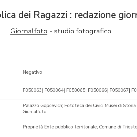
ica dei Ragazzi : redazione gior
Giornalfoto
- studio fotografico
Negativo
F050063| F050064| F050065| F050066| F050067| F
Palazzo Gopcevich; Fototeca dei Civici Musei di Storia 
Giornalfoto
Proprietà Ente pubblico territoriale; Comune di Triest