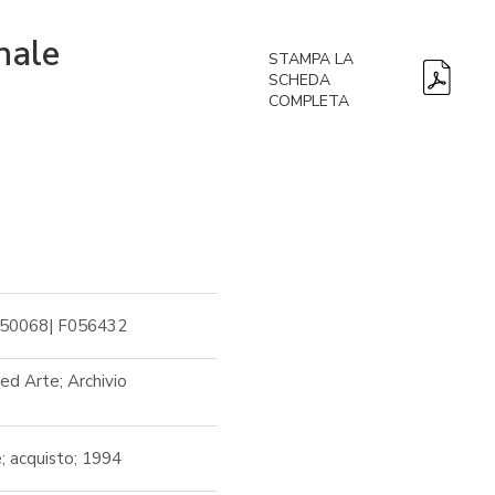
nale
STAMPA LA
SCHEDA
COMPLETA
050068| F056432
ed Arte; Archivio
e; acquisto; 1994