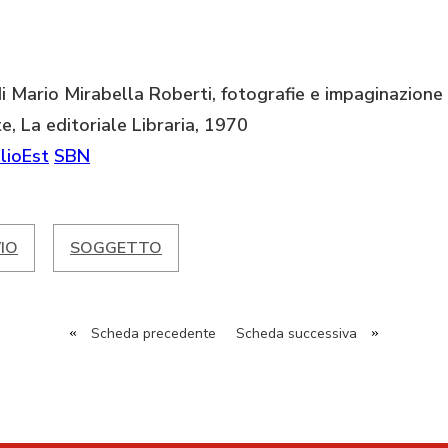
di Mario Mirabella Roberti, fotografie e impaginazione
te, La editoriale Libraria, 1970
lioEst
SBN
IO
SOGGETTO
«
Scheda precedente
Scheda successiva
»