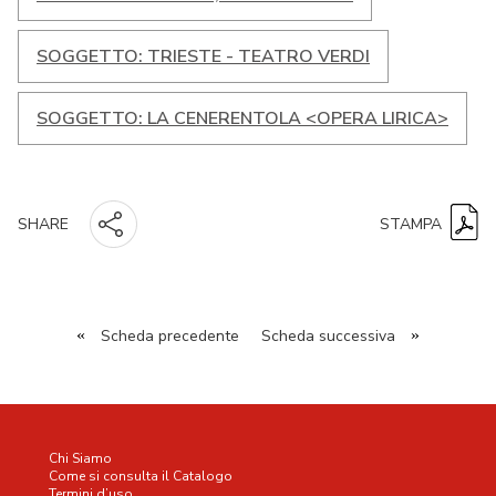
SOGGETTO: TRIESTE - TEATRO VERDI
SOGGETTO: LA CENERENTOLA <OPERA LIRICA>
STAMPA
SHARE
«
Scheda precedente
Scheda successiva
»
Chi Siamo
Come si consulta il Catalogo
Termini d’uso