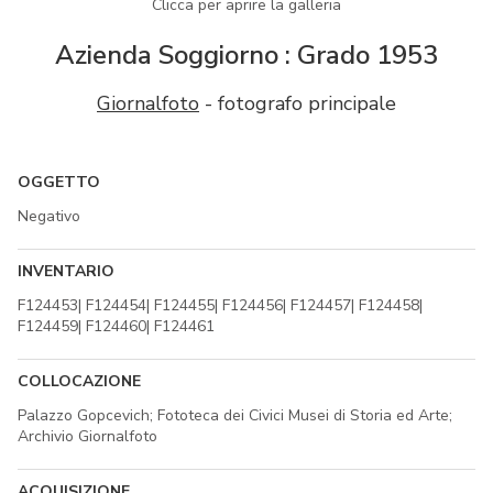
Clicca per aprire la galleria
Azienda Soggiorno : Grado 1953
Giornalfoto
- fotografo principale
OGGETTO
Negativo
INVENTARIO
F124453| F124454| F124455| F124456| F124457| F124458|
F124459| F124460| F124461
COLLOCAZIONE
Palazzo Gopcevich; Fototeca dei Civici Musei di Storia ed Arte;
Archivio Giornalfoto
ACQUISIZIONE