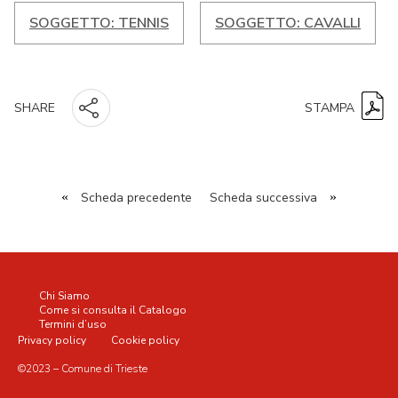
SOGGETTO: TENNIS
SOGGETTO: CAVALLI
STAMPA
SHARE
«
Scheda precedente
Scheda successiva
»
Chi Siamo
Come si consulta il Catalogo
Termini d’uso
Privacy policy
Cookie policy
©2023 – Comune di Trieste