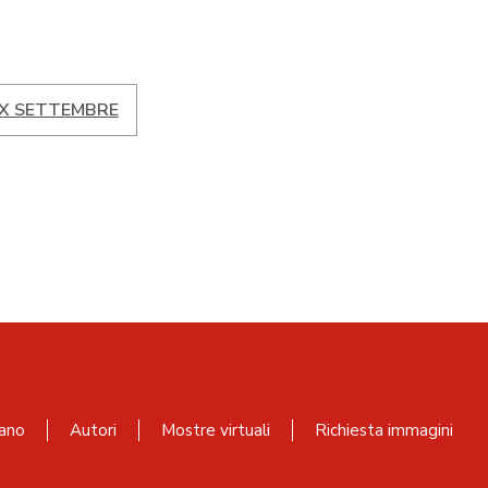
XX SETTEMBRE
ano
Autori
Mostre virtuali
Richiesta immagini