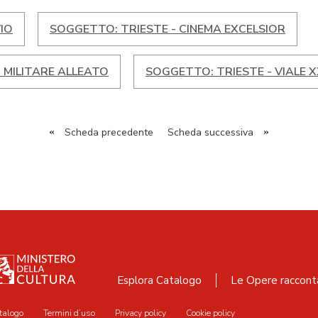
IO
SOGGETTO: TRIESTE - CINEMA EXCELSIOR
MILITARE ALLEATO
SOGGETTO: TRIESTE - VIALE 
«
Scheda precedente
Scheda successiva
»
Esplora Catalogo
Le Opere raccont
talogo
Termini d’uso
Privacy policy
Cookie policy