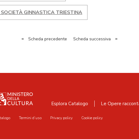
 SOCIETÀ GINNASTICA TRIESTINA
«
Scheda precedente
Scheda successiva
»
Esplora Catalogo
Le Opere raccont
talogo
Termini d’uso
Privacy policy
Cookie policy