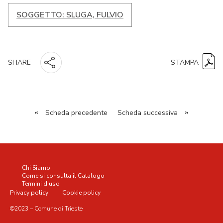
SOGGETTO: SLUGA, FULVIO
STAMPA
SHARE
«
Scheda precedente
Scheda successiva
»
Chi Siamo
Come si consulta il Catalogo
Termini d’uso
Privacy policy
Cookie policy
©2023 – Comune di Trieste