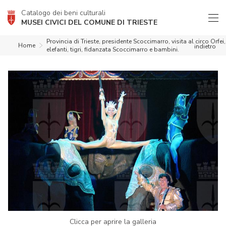
Catalogo dei beni culturali
MUSEI CIVICI DEL COMUNE DI TRIESTE
Provincia di Trieste, presidente Scoccimarro, visita al circo Orfei,
Home
indietro
elefanti, tigri, fidanzata Scoccimarro e bambini.
Clicca per aprire la galleria