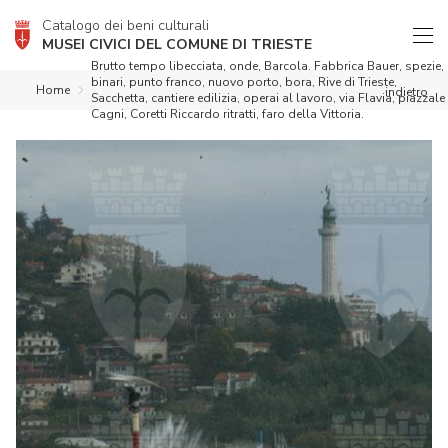
Catalogo dei beni culturali
MUSEI CIVICI DEL COMUNE DI TRIESTE
Brutto tempo libecciata, onde, Barcola. Fabbrica Bauer, spezie,
binari, punto franco, nuovo porto, bora, Rive di Trieste,
Home
indietro
Sacchetta, cantiere edilizia, operai al lavoro, via Flavia, piazzale
Cagni, Coretti Riccardo ritratti, faro della Vittoria.