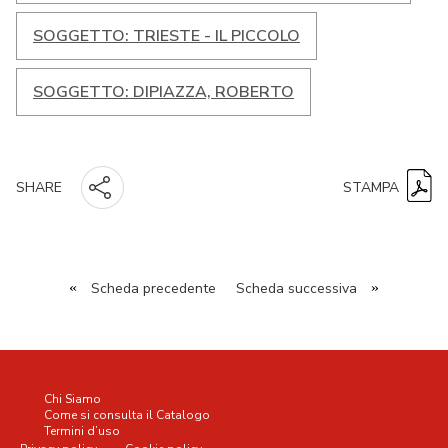
SOGGETTO: TRIESTE - IL PICCOLO
SOGGETTO: DIPIAZZA, ROBERTO
STAMPA
SHARE
«
Scheda precedente
Scheda successiva
»
Chi Siamo
Come si consulta il Catalogo
Termini d’uso