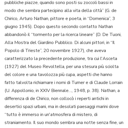
pubbliche piazze, quando sono posti su zoccoli bassi in
modo che sembra partecipino alla vita della città” (G. de
Chirico, Arturo Nathan, pittore e poeta, in “Domenica”, 3
giugno 1945). Dopo questo secondo contatto Nathan
abbandonò il “tormento per la ricerca lineare” (D. De Tuoni,
Alla Mostra del Giardino Pubblico. Di alcuni pittori, in “Il
Popolo di Trieste”, 20 novembre 1927), che aveva
caratterizzato la precedente produzione, tra cui l'Asceta
(1927) del Museo Revoltella, per una stesura più sciolta
del colore e una tavolozza più cupa, aspetti che hanno
fatto talvolta richiamare i nomi di Turner e di Claude Lorrain
(U. Appollonio, in XXIV Biennale…, 1948, p. 38). Nathan, a
differenza di de Chirico, non collocò i reperti antichi in
desertici spazi urbani, ma in desolati paesaggi marini dove
“tutto è immerso in un'atmosfera di mistero, di
straniamento. Il suo mondo sembra una notte senza fine, un