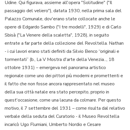
Udine. Qui figurava, assieme all'opera "Solitudine" ("Il
passaggio del veliero"), datata 1930, nella prima sala del
Palazzo Comunale, dov'erano state collocate anche le
opere di Edgardo Sambo ("I tre modelli", 1929) e di Carlo
Sbisà ("La Venere della scaletta", 1928), in seguito
entrate a far parte della collezione del Revoltella. Nathan
- i cui lavori erano stati definiti da Silvio Benco “originali e
tormentati” (b., La V Mostra d'arte della Venezia..., 18
ottobre 1931) – emergeva nel panorama artistico
regionale come uno dei pittori più moderni e promettenti e
il fatto che non fosse ancora rappresentato nel museo
della sua città natale era stato percepito, proprio in
quest'occasione, come una lacuna da colmare. Per questo
motivo, il 7 settembre del 1931 – come risulta dal relativo
verbale della seduta del Curatorio - il Museo Revoltella
incaricò Ugo Flumiani, Umberto Nordio e Cesare