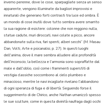
inverno perenne, dove le cose, sparpagliate senza un senso
apparente, vengono illuminate da bagliori improvvisi e
innaturali che generano forti contrasti tra luce ed ombra. È
un mondo di cose inutili dove tutto sembra avere smarrito
la sua ragione di esistere: colonne che non reggono nulla,
statue cadute, muri diroccati, navi colate a picco, ancore
abbandonate sulla riva, fari spenti, alberi secchi” (M. Masau
Dan, Volti, Arte e psicanalisi, p. 27). In questi luoghi
dell'anima, dove il mare sembra alludere alle profondità
dell'inconscio, la bellezza e l'armonia sono sopraffatte dal
male e dall'oblio, così come i frammenti superstiti di
vestigia classiche soccombono al cielo plumbeo e
minaccioso, mentre le navi incagliate rivelano l'abbandono
di ogni speranza di fuga e di libertà. Seguendo forse il
suggerimento di de Chirico, anche Nathan umanizzò spesso
le sue sculture, come in questa divinità naufraga dagli occhi