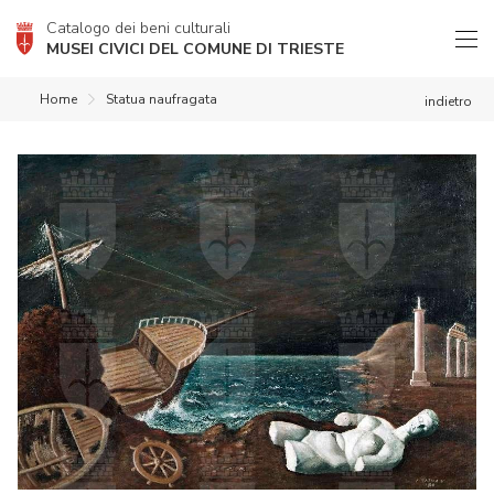
Catalogo dei beni culturali
MUSEI CIVICI DEL COMUNE DI TRIESTE
Home
Statua naufragata
indietro