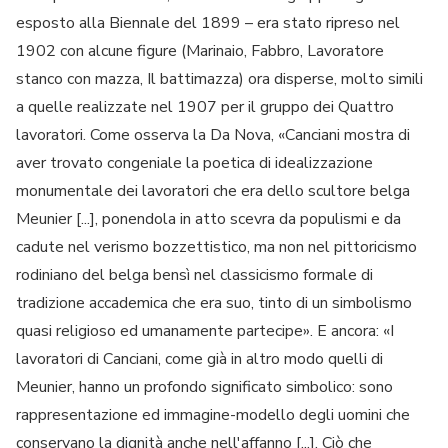
esposto alla Biennale del 1899 – era stato ripreso nel
1902 con alcune figure (Marinaio, Fabbro, Lavoratore
stanco con mazza, Il battimazza) ora disperse, molto simili
a quelle realizzate nel 1907 per il gruppo dei Quattro
lavoratori. Come osserva la Da Nova, «Canciani mostra di
aver trovato congeniale la poetica di idealizzazione
monumentale dei lavoratori che era dello scultore belga
Meunier [...], ponendola in atto scevra da populismi e da
cadute nel verismo bozzettistico, ma non nel pittoricismo
rodiniano del belga bensì nel classicismo formale di
tradizione accademica che era suo, tinto di un simbolismo
quasi religioso ed umanamente partecipe». E ancora: «I
lavoratori di Canciani, come già in altro modo quelli di
Meunier, hanno un profondo significato simbolico: sono
rappresentazione ed immagine-modello degli uomini che
conservano la dignità anche nell'affanno [...]. Ciò che