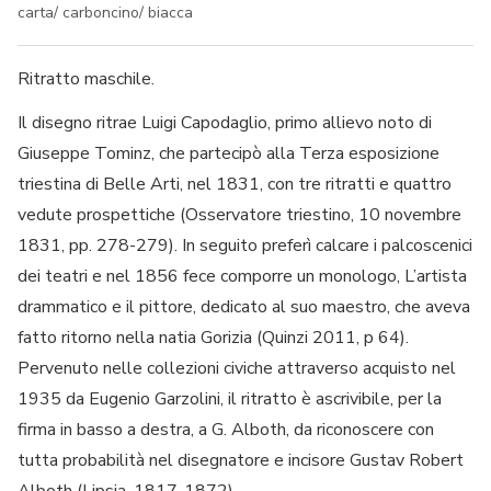
carta/ carboncino/ biacca
Ritratto maschile.
Il disegno ritrae Luigi Capodaglio, primo allievo noto di
Giuseppe Tominz, che partecipò alla Terza esposizione
triestina di Belle Arti, nel 1831, con tre ritratti e quattro
vedute prospettiche (Osservatore triestino, 10 novembre
1831, pp. 278-279). In seguito preferì calcare i palcoscenici
dei teatri e nel 1856 fece comporre un monologo, L’artista
drammatico e il pittore, dedicato al suo maestro, che aveva
fatto ritorno nella natia Gorizia (Quinzi 2011, p 64).
Pervenuto nelle collezioni civiche attraverso acquisto nel
1935 da Eugenio Garzolini, il ritratto è ascrivibile, per la
firma in basso a destra, a G. Alboth, da riconoscere con
tutta probabilità nel disegnatore e incisore Gustav Robert
Alboth (Lipsia, 1817-1872).