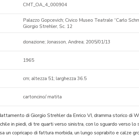
CMT_OA_4_000904
Palazzo Gopcevich; Civico Museo Teatrale “Carlo Schmidl
Giorgio Strehler, Sc. 12
donazione; Jonasson, Andrea; 2005/01/13
1965
cm; altezza 51; larghezza 36.5
cartoncino/ matita
 adattamento di Giorgio Strehler da Enrico VI, dramma storico di 
hile in piedi, di tre quarti verso sinistra, con lo sguardo verso lo
a un copricapo di fattura morbida, un lungo soprabito e calze gr