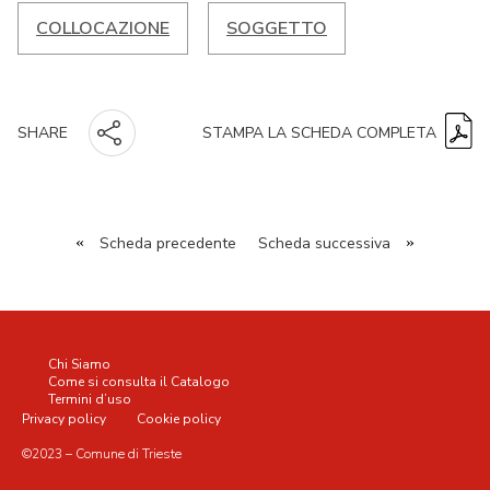
COLLOCAZIONE
SOGGETTO
STAMPA LA SCHEDA COMPLETA
SHARE
«
Scheda precedente
Scheda successiva
»
Chi Siamo
Come si consulta il Catalogo
Termini d’uso
Privacy policy
Cookie policy
©2023 – Comune di Trieste