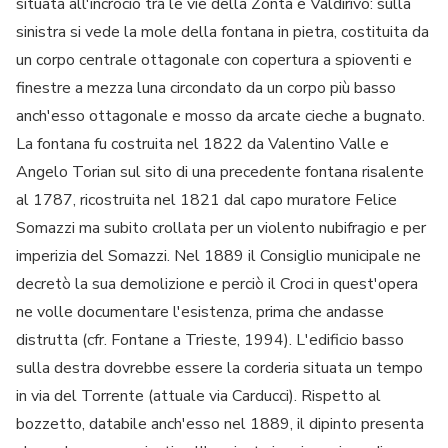
situata all'incrocio tra le vie della Zonta e Valdirivo: sulla
sinistra si vede la mole della fontana in pietra, costituita da
un corpo centrale ottagonale con copertura a spioventi e
finestre a mezza luna circondato da un corpo più basso
anch'esso ottagonale e mosso da arcate cieche a bugnato.
La fontana fu costruita nel 1822 da Valentino Valle e
Angelo Torian sul sito di una precedente fontana risalente
al 1787, ricostruita nel 1821 dal capo muratore Felice
Somazzi ma subito crollata per un violento nubifragio e per
imperizia del Somazzi. Nel 1889 il Consiglio municipale ne
decretò la sua demolizione e perciò il Croci in quest'opera
ne volle documentare l'esistenza, prima che andasse
distrutta (cfr. Fontane a Trieste, 1994). L'edificio basso
sulla destra dovrebbe essere la corderia situata un tempo
in via del Torrente (attuale via Carducci). Rispetto al
bozzetto, databile anch'esso nel 1889, il dipinto presenta