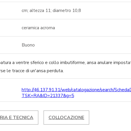
cm; altezza 11; diametro 10,8
ceramica acroma
Buono
atura a ventre sferico e collo imbutiforme, ansa anulare imposta
se le tracce di un'ansa perduta.
http://46.137.91.31/web/catalogazione/search/Scheda
TSK=RA&ID=21337&g=5
RIA E TECNICA
COLLOCAZIONE