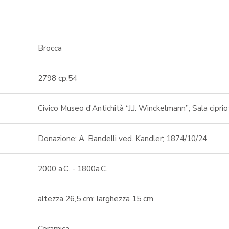
Brocca
2798 cp.54
Civico Museo d'Antichità “J.J. Winckelmann”; Sala ciprio
Donazione; A. Bandelli ved. Kandler; 1874/10/24
2000 a.C. - 1800a.C.
altezza 26,5 cm; larghezza 15 cm
Ceramica