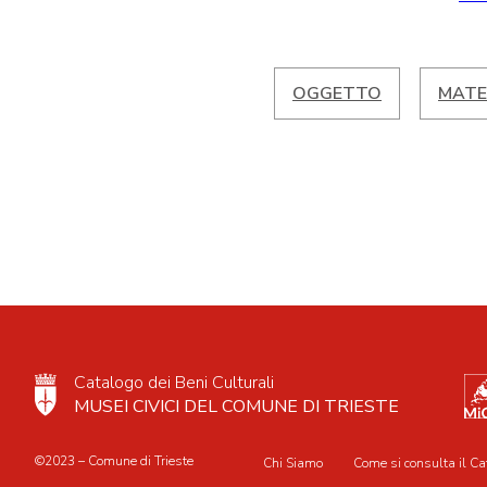
OGGETTO
MATE
Catalogo dei Beni Culturali
MUSEI CIVICI DEL COMUNE DI TRIESTE
©2023 – Comune di Trieste
Chi Siamo
Come si consulta il Ca