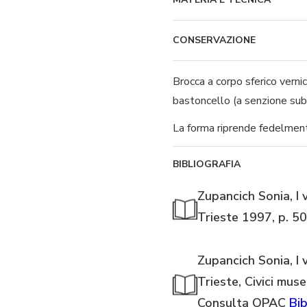
CONSERVAZIONE
Brocca a corpo sferico vernic
bastoncello (a senzione subc
La forma riprende fedelmente 
BIBLIOGRAFIA
Zupancich Sonia, I v
Trieste 1997, p. 5
Zupancich Sonia, I v
Trieste, Civici muse
Consulta OPAC
Bib