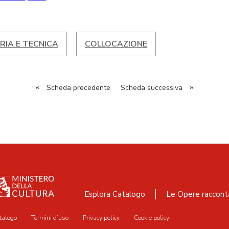
RIA E TECNICA
COLLOCAZIONE
«
Scheda precedente
Scheda successiva
»
Esplora Catalogo
Le Opere raccont
talogo
Termini d’uso
Privacy policy
Cookie policy