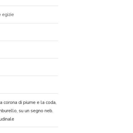
 egizie
la corona di piume e la coda,
amburello, su un segno neb.
udinale