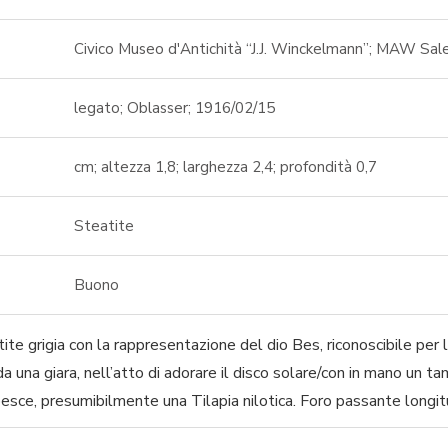
Civico Museo d'Antichità “J.J. Winckelmann”; MAW Sale
legato; Oblasser; 1916/02/15
cm; altezza 1,8; larghezza 2,4; profondità 0,7
Steatite
Buono
ite grigia con la rappresentazione del dio Bes, riconoscibile per 
a una giara, nell’atto di adorare il disco solare/con in mano un t
esce, presumibilmente una Tilapia nilotica. Foro passante longit