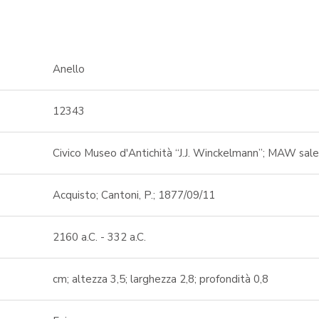
Anello
12343
Civico Museo d'Antichità “J.J. Winckelmann”; MAW sale
Acquisto; Cantoni, P.; 1877/09/11
2160 a.C. - 332 a.C.
cm; altezza 3,5; larghezza 2,8; profondità 0,8