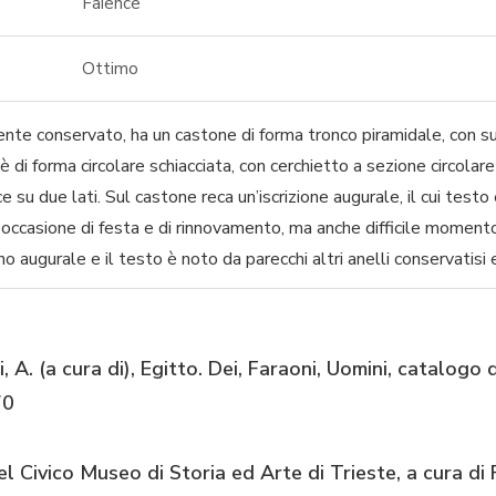
Faience
Ottimo
ente conservato, ha un castone di forma tronco piramidale, con sup
è di forma circolare schiacciata, con cerchietto a sezione circolare
e su due lati. Sul castone reca un’iscrizione augurale, il cui testo
i occasione di festa e di rinnovamento, ma anche difficile momento
no augurale e il testo è noto da parecchi altri anelli conservatisi 
i, A. (a cura di), Egitto. Dei, Faraoni, Uomini, catalogo
70
el Civico Museo di Storia ed Arte di Trieste, a cura di