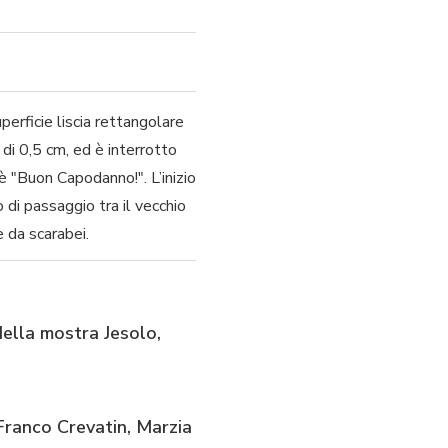
erficie liscia rettangolare
 di 0,5 cm, ed è interrotto
 è "Buon Capodanno!". L’inizio
 di passaggio tra il vecchio
e da scarabei.
 della mostra Jesolo,
 Franco Crevatin, Marzia