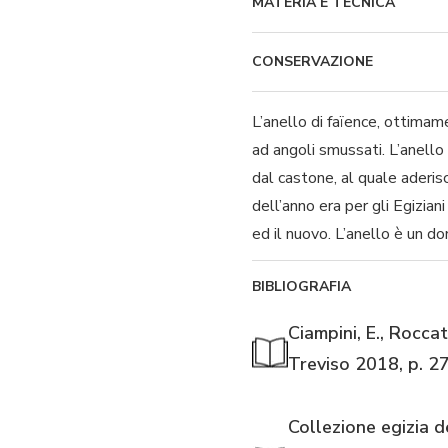
MATERIA E TECNICA
CONSERVAZIONE
L’anello di faïence, ottimam
ad angoli smussati. L’anello 
dal castone, al quale aderisc
dell’anno era per gli Egizian
ed il nuovo. L’anello è un do
BIBLIOGRAFIA
Ciampini, E., Roccat
Treviso 2018, p. 2
Collezione egizia d